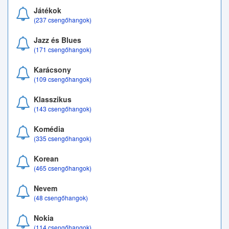
Játékok
(237 csengőhangok)
Jazz és Blues
(171 csengőhangok)
Karácsony
(109 csengőhangok)
Klasszikus
(143 csengőhangok)
Komédia
(335 csengőhangok)
Korean
(465 csengőhangok)
Nevem
(48 csengőhangok)
Nokia
(114 csengőhangok)