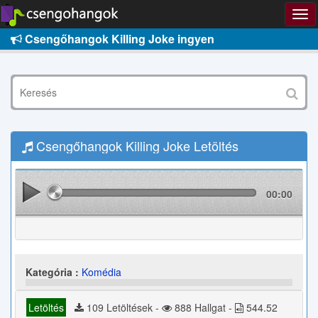
Csengőhangok Killing Joke ingyen
Csengőhangok Killing Joke Letöltés
00:00
Kategória :
Komédia
Letöltés
109 Letöltések -
888 Hallgat -
544.52