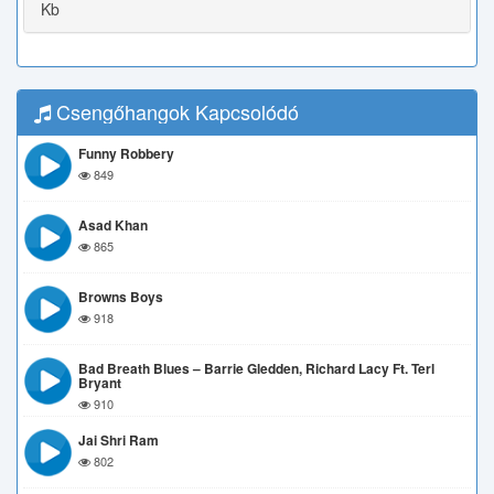
Kb
Csengőhangok Kapcsolódó
Funny Robbery
849
Asad Khan
865
Browns Boys
918
Bad Breath Blues – Barrie Gledden, Richard Lacy Ft. Terl
Bryant
910
Jai Shri Ram
802