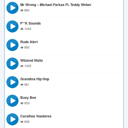
Mr Wrong – Michael Farkas Ft. Teddy Weber
884
F**k Sounds
1043
Rude Alert
893
Witzend Waltz
1005
Grandma Hip Hop
961
Busy Bee
933
Caralhos Voadores
836