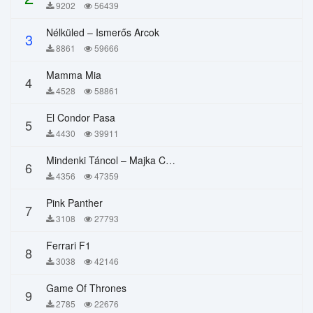
9202
56439
Nélküled – Ismerős Arcok
3
8861
59666
Mamma Mia
4
4528
58861
El Condor Pasa
5
4430
39911
Mindenki Táncol – Majka Curtis, Péter Majoros
6
4356
47359
Pink Panther
7
3108
27793
Ferrari F1
8
3038
42146
Game Of Thrones
9
2785
22676