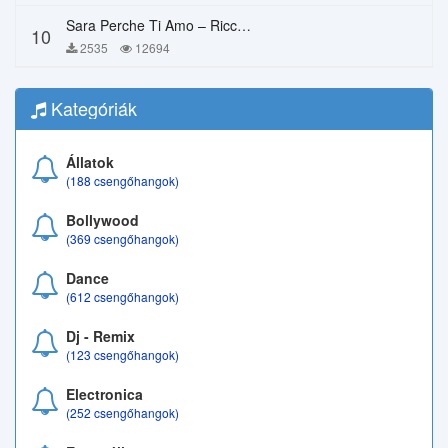
Sara Perche Ti Amo – Ricchi E Poveri
10
2535
12694
Kategóriák
Állatok
(188 csengőhangok)
Bollywood
(369 csengőhangok)
Dance
(612 csengőhangok)
Dj - Remix
(123 csengőhangok)
Electronica
(252 csengőhangok)