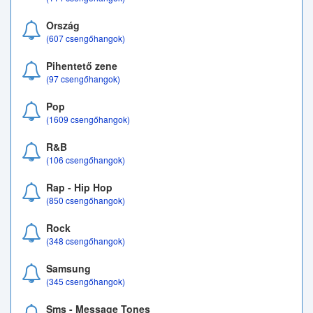
Ország
(607 csengőhangok)
Pihentető zene
(97 csengőhangok)
Pop
(1609 csengőhangok)
R&B
(106 csengőhangok)
Rap - Hip Hop
(850 csengőhangok)
Rock
(348 csengőhangok)
Samsung
(345 csengőhangok)
Sms - Message Tones