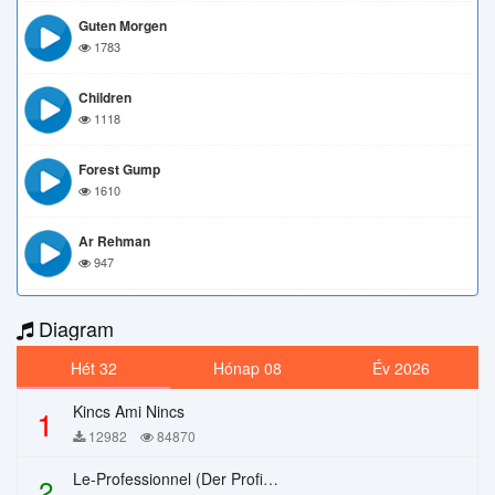
Guten Morgen
1783
Children
1118
Forest Gump
1610
Ar Rehman
947
Diagram
Hét 32
Hónap 08
Év 2026
Kincs Ami Nincs
1
12982
84870
Le-Professionnel (Der Profi) – Chi Mai
2