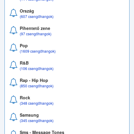
Ország
(607 csengőhangok)
Pihentető zene
(97 csengőhangok)
Pop
(1609 csengőhangok)
R&B
(106 csengőhangok)
Rap - Hip Hop
(850 csengőhangok)
Rock
(348 csengőhangok)
Samsung
(345 csengőhangok)
Sms - Message Tones