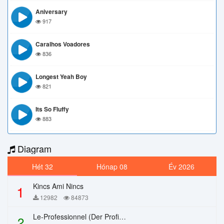
Aniversary
917
Caralhos Voadores
836
Longest Yeah Boy
821
Its So Fluffy
883
Diagram
Hét 32
Hónap 08
Év 2026
Kincs Ami Nincs
1
12982
84873
Le-Professionnel (Der Profi) – Chi Mai
2