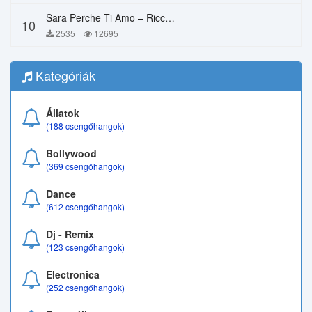
Sara Perche Ti Amo – Ricchi E Poveri
10
2535
12695
Kategóriák
Állatok
(188 csengőhangok)
Bollywood
(369 csengőhangok)
Dance
(612 csengőhangok)
Dj - Remix
(123 csengőhangok)
Electronica
(252 csengőhangok)