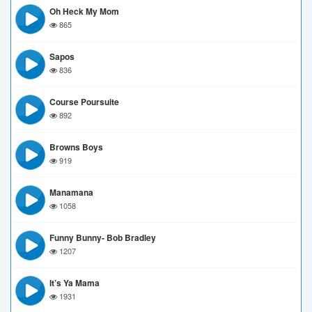
Oh Heck My Mom
865
Sapos
836
Course Poursuite
892
Browns Boys
919
Manamana
1058
Funny Bunny- Bob Bradley
1207
It’s Ya Mama
1931