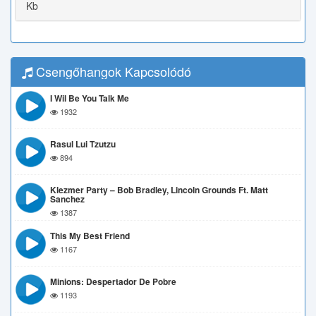
Kb
Csengőhangok Kapcsolódó
I Wil Be You Talk Me
1932
Rasul Lui Tzutzu
894
Klezmer Party – Bob Bradley, Lincoln Grounds Ft. Matt
Sanchez
1387
This My Best Friend
1167
Minions: Despertador De Pobre
1193