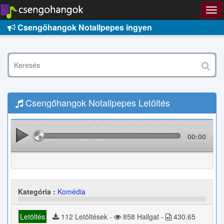
Csengőhangok Notallpepes ingyen
Csengőhangok Notallpepes Letöltés
00:00
Kategória :
Komédia
Letöltés
112 Letöltések -
858 Hallgat -
430.65