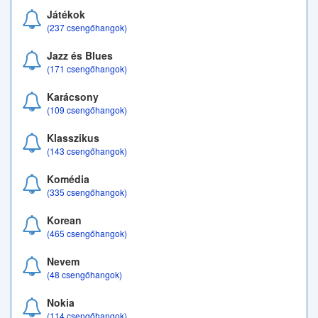
Játékok
(237 csengőhangok)
Jazz és Blues
(171 csengőhangok)
Karácsony
(109 csengőhangok)
Klasszikus
(143 csengőhangok)
Komédia
(335 csengőhangok)
Korean
(465 csengőhangok)
Nevem
(48 csengőhangok)
Nokia
(114 csengőhangok)