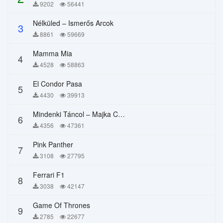
9202
56441
Nélküled – Ismerős Arcok
3
8861
59669
Mamma Mia
4
4528
58863
El Condor Pasa
5
4430
39913
Mindenki Táncol – Majka Curtis, Péter Majoros
6
4356
47361
Pink Panther
7
3108
27795
Ferrari F1
8
3038
42147
Game Of Thrones
9
2785
22677