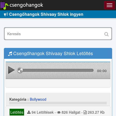
Csengőhangok Shivaay Shlok ingyen
Csengőhangok Shivaay Shlok Letöltés
00:00
Kategória :
Bollywood
Letöltés
94 Letöltések -
826 Hallgat -
263.27 Kb