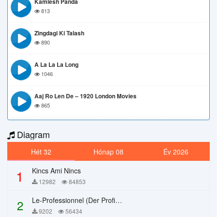
Kamlesh Panda
813
Zingdagi Ki Talash
890
A La La La Long
1046
Aaj Ro Len De – 1920 London Movies
865
Diagram
Hét 32
Hónap 08
Év 2026
Kincs Ami Nincs
1
12982
84853
Le-Professionnel (Der Profi) – Chi Mai
2
9202
56434