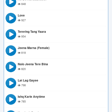
848
Love
927
Terering Tang Yaara
954
Jeena Marna (Female)
818
Naio Jeena Tere Bina
820
Lat Lag Gayee
798
Ishq Karle Anytime
785