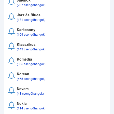
Játékok
(237 csengőhangok)
Jazz és Blues
(171 csengőhangok)
Karácsony
(109 csengőhangok)
Klasszikus
(143 csengőhangok)
Komédia
(335 csengőhangok)
Korean
(465 csengőhangok)
Nevem
(48 csengőhangok)
Nokia
(114 csengőhangok)