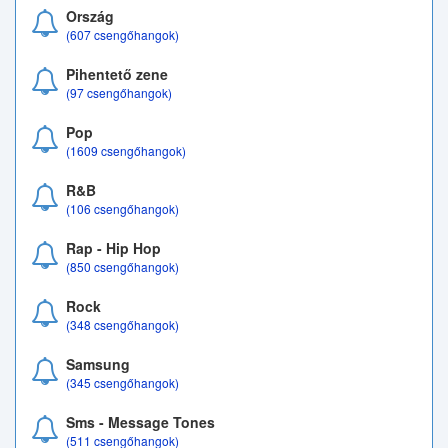
Ország
(607 csengőhangok)
Pihentető zene
(97 csengőhangok)
Pop
(1609 csengőhangok)
R&B
(106 csengőhangok)
Rap - Hip Hop
(850 csengőhangok)
Rock
(348 csengőhangok)
Samsung
(345 csengőhangok)
Sms - Message Tones
(511 csengőhangok)