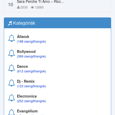
Sara Perche Ti Amo – Ricchi E Poveri
10
2535
12685
Kategóriák
Állatok
(188 csengőhangok)
Bollywood
(369 csengőhangok)
Dance
(612 csengőhangok)
Dj - Remix
(123 csengőhangok)
Electronica
(252 csengőhangok)
Evangélium