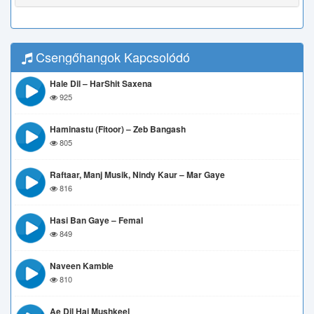
Csengőhangok Kapcsolódó
Hale Dil – HarShit Saxena
925
Haminastu (Fitoor) – Zeb Bangash
805
Raftaar, Manj Musik, Nindy Kaur – Mar Gaye
816
Hasi Ban Gaye – Femal
849
Naveen Kamble
810
Ae Dil Hai Mushkeel