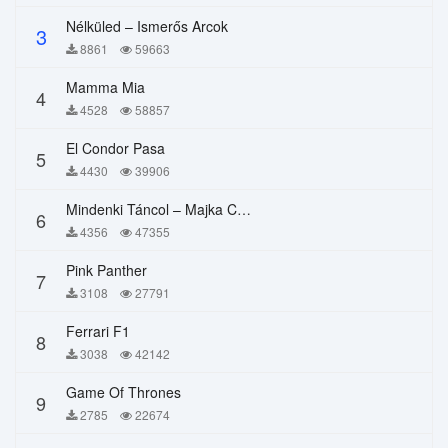
Nélküled – Ismerős Arcok
3
8861
59663
Mamma Mia
4
4528
58857
El Condor Pasa
5
4430
39906
Mindenki Táncol – Majka Curtis, Péter Majoros
6
4356
47355
Pink Panther
7
3108
27791
Ferrari F1
8
3038
42142
Game Of Thrones
9
2785
22674